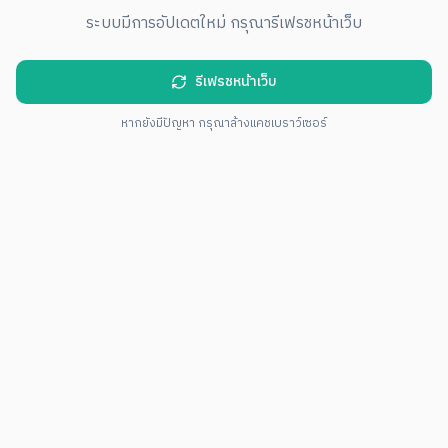
ระบบมีการอัปเดตใหม่ กรุณารีเฟรชหน้าเว็บ
รีเฟรชหน้าเว็บ
หากยังมีปัญหา กรุณาล้างแคชเบราว์เซอร์