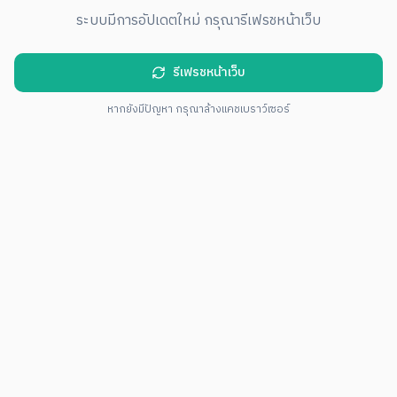
ระบบมีการอัปเดตใหม่ กรุณารีเฟรชหน้าเว็บ
รีเฟรชหน้าเว็บ
หากยังมีปัญหา กรุณาล้างแคชเบราว์เซอร์