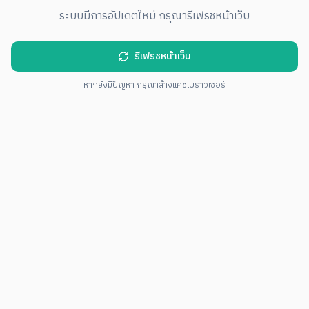
ระบบมีการอัปเดตใหม่ กรุณารีเฟรชหน้าเว็บ
รีเฟรชหน้าเว็บ
หากยังมีปัญหา กรุณาล้างแคชเบราว์เซอร์