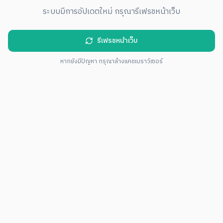
ระบบมีการอัปเดตใหม่ กรุณารีเฟรชหน้าเว็บ
รีเฟรชหน้าเว็บ
หากยังมีปัญหา กรุณาล้างแคชเบราว์เซอร์