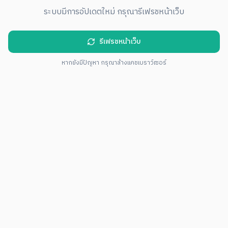
ระบบมีการอัปเดตใหม่ กรุณารีเฟรชหน้าเว็บ
รีเฟรชหน้าเว็บ
หากยังมีปัญหา กรุณาล้างแคชเบราว์เซอร์