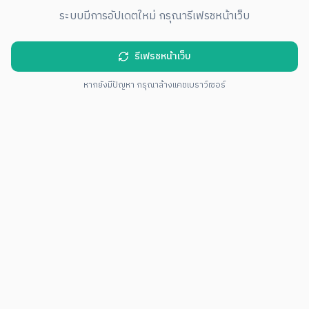
ระบบมีการอัปเดตใหม่ กรุณารีเฟรชหน้าเว็บ
รีเฟรชหน้าเว็บ
หากยังมีปัญหา กรุณาล้างแคชเบราว์เซอร์