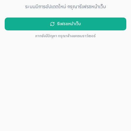
ระบบมีการอัปเดตใหม่ กรุณารีเฟรชหน้าเว็บ
รีเฟรชหน้าเว็บ
หากยังมีปัญหา กรุณาล้างแคชเบราว์เซอร์