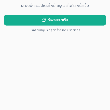
ระบบมีการอัปเดตใหม่ กรุณารีเฟรชหน้าเว็บ
รีเฟรชหน้าเว็บ
หากยังมีปัญหา กรุณาล้างแคชเบราว์เซอร์