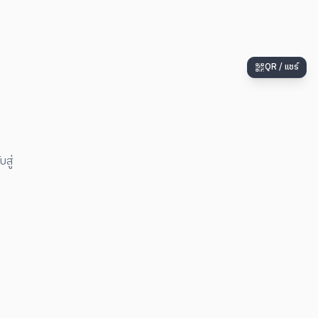
QR / แชร์
สู่