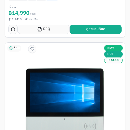
เริ่มต้น
฿
14,990
+VAT
฿
13,941
/ชิ้น สำหรับ 5+
RFQ
ดูรายละเอียด
NEW
เทียบ
HOT
In Stock