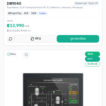
DM104G
Industrial Touch PC
TouchWork 10.4" Industrial Touch PC 4:3 (Monitor / Android / Windows)
Plug & Play
4
GB
32GB
3
specs
เริ่มต้น
฿
13,990
+VAT
฿
13,011
/ชิ้น สำหรับ 5+
RFQ
ดูรายละเอียด
NEW
เทียบ
HOT
In Stock