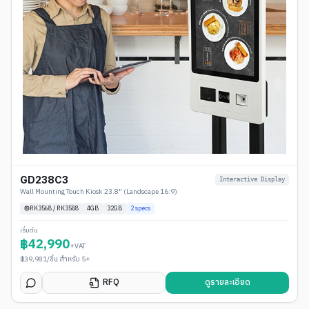
GD238C3
Interactive Display
Wall Mounting Touch Kiosk 23.8" (Landscape 16:9)
RK3568 / RK3588
4
GB
32GB
2
specs
เริ่มต้น
฿
42,990
+VAT
฿
39,981
/ชิ้น สำหรับ 5+
RFQ
ดูรายละเอียด