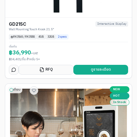
GD215C
Interactive Display
Wall Mounting Touch Kiosk 21.5"
RK3568 / RK3588
4
GB
32GB
2
specs
เริ่มต้น
฿
36,990
+VAT
฿
34,401
/ชิ้น สำหรับ 5+
RFQ
ดูรายละเอียด
NEW
เทียบ
HOT
In Stock