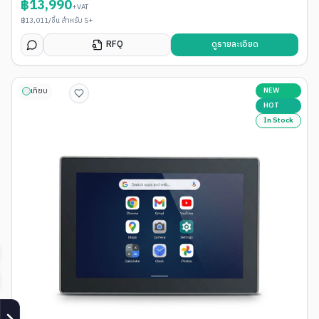
฿
13,990
+VAT
฿
13,011
/ชิ้น สำหรับ 5+
RFQ
ดูรายละเอียด
NEW
เทียบ
HOT
In Stock