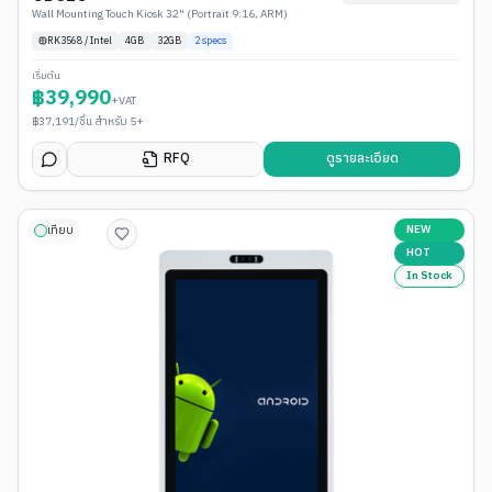
Wall Mounting Touch Kiosk 32" (Portrait 9:16, ARM)
RK3568 / Intel
4
GB
32GB
2
specs
เริ่มต้น
฿
39,990
+VAT
฿
37,191
/ชิ้น สำหรับ 5+
RFQ
ดูรายละเอียด
NEW
เทียบ
HOT
In Stock