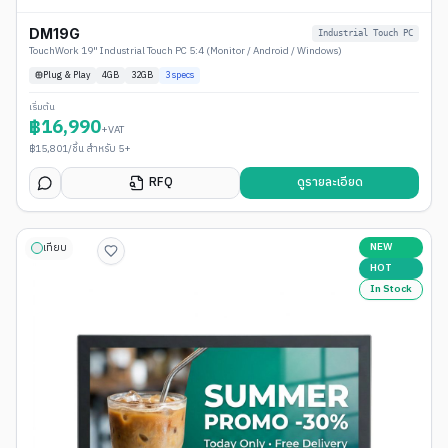
DM19G
Industrial Touch PC
TouchWork 19" Industrial Touch PC 5:4 (Monitor / Android / Windows)
Plug & Play
4
GB
32GB
3
specs
เริ่มต้น
฿
16,990
+VAT
฿
15,801
/ชิ้น สำหรับ 5+
RFQ
ดูรายละเอียด
NEW
เทียบ
HOT
In Stock