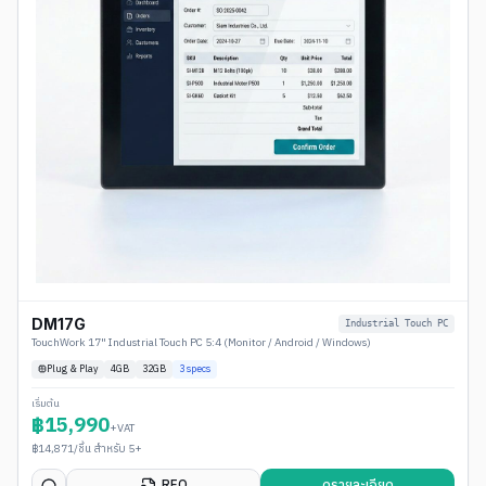
DM17G
Industrial Touch PC
TouchWork 17" Industrial Touch PC 5:4 (Monitor / Android / Windows)
Plug & Play
4
GB
32GB
3
specs
เริ่มต้น
฿
15,990
+VAT
฿
14,871
/ชิ้น สำหรับ 5+
RFQ
ดูรายละเอียด