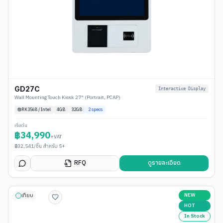
GD27C
Interactive Display
Wall Mounting Touch Kiosk 27" (Portrait, PCAP)
RK3568 / Intel
4
GB
32GB
2
specs
เริ่มต้น
฿
34,990
+VAT
฿
32,541
/ชิ้น สำหรับ 5+
RFQ
ดูรายละเอียด
NEW
เทียบ
HOT
In Stock