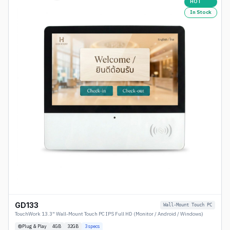
HOT
In Stock
GD133
Wall-Mount Touch PC
TouchWork 13.3" Wall-Mount Touch PC IPS Full HD (Monitor / Android / Windows)
Plug & Play
4
GB
32GB
3
specs