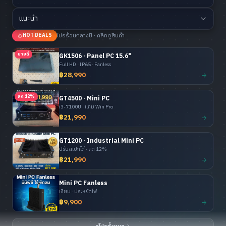
แนะนำ
โปรร้อนกลางปี · คลิกดูสินค้า
HOT DEALS
ขายดี
GK1506 · Panel PC 15.6"
Full HD · IP65 · Fanless
฿28,990
ลด 12%
GT4500 · Mini PC
i3-7100U · แถม Win Pro
฿21,990
GT1200 · Industrial Mini PC
ปรับสเปกได้ · ลด 12%
฿21,990
Mini PC Fanless
เงียบ · ประหยัดไฟ
฿9,900