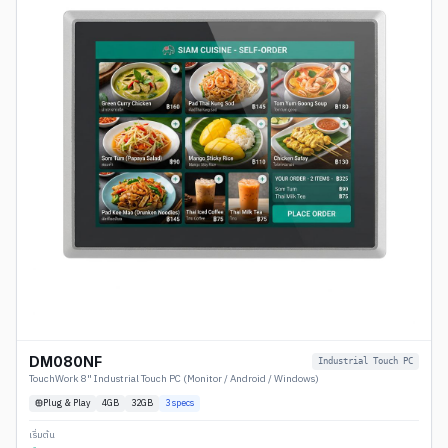
DM080NF
Industrial Touch PC
TouchWork 8" Industrial Touch PC (Monitor / Android / Windows)
Plug & Play
4
GB
32GB
3
specs
เริ่มต้น