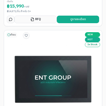
เริ่มต้น
฿
15,990
+VAT
฿
14,871
/ชิ้น สำหรับ 5+
RFQ
ดูรายละเอียด
NEW
เทียบ
HOT
In Stock