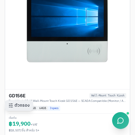
GD156E
Wall-Mount Touch Kiosk
TouchWork 15.6" Wall-Mount Touch Kiosk GD156E — SCADA Compatible (Monitor / Android / Windows)
ตัวกรอง
Plug & Play
4
GB
64GB
3
specs
เริ่มต้น
฿
19,900
+VAT
฿
18,507
/ชิ้น สำหรับ 5+