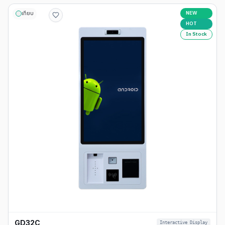
NEW
เทียบ
HOT
In Stock
GD32C
Interactive Display