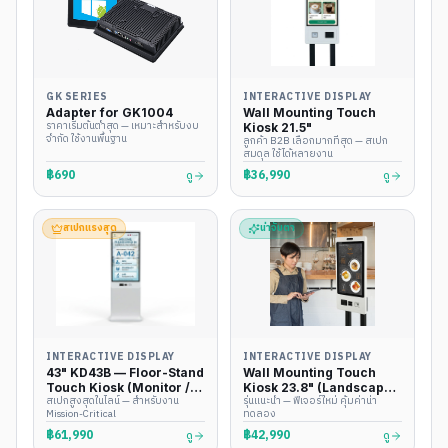
GK SERIES
INTERACTIVE DISPLAY
Adapter for GK1004
Wall Mounting Touch
ราคาเริ่มต้นต่ำสุด — เหมาะสำหรับงบ
Kiosk 21.5"
จำกัด ใช้งานพื้นฐาน
ลูกค้า B2B เลือกมากที่สุด — สเปก
สมดุล ใช้ได้หลายงาน
฿690
฿36,990
ดู
ดู
สเปกแรงสุด
น่าจับตา
INTERACTIVE DISPLAY
INTERACTIVE DISPLAY
43" KD43B — Floor-Stand
Wall Mounting Touch
Touch Kiosk (Monitor /
Kiosk 23.8" (Landscape
สเปกสูงสุดในไลน์ — สำหรับงาน
รุ่นแนะนำ — ฟีเจอร์ใหม่ คุ้มค่าน่า
Windows / Android)
16:9)
Mission-Critical
ทดลอง
฿61,990
฿42,990
ดู
ดู