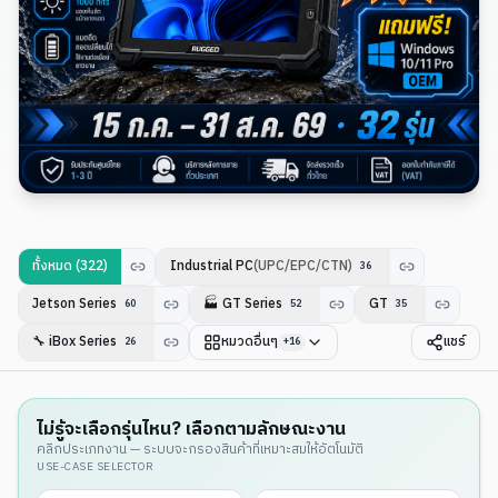
ทั้งหมด (
322
)
Industrial PC
(UPC/EPC/CTN)
36
Jetson Series
🏭
GT Series
GT
60
52
35
🔧
iBox Series
หมวดอื่นๆ
แชร์
26
+
16
ไม่รู้จะเลือกรุ่นไหน? เลือกตามลักษณะงาน
คลิกประเภทงาน — ระบบจะกรองสินค้าที่เหมาะสมให้อัตโนมัติ
USE-CASE SELECTOR