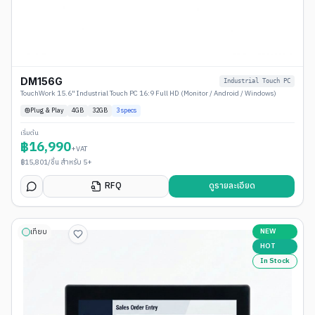
DM156G
Industrial Touch PC
TouchWork 15.6" Industrial Touch PC 16:9 Full HD (Monitor / Android / Windows)
Plug & Play
4
GB
32GB
3
specs
เริ่มต้น
฿
16,990
+VAT
฿
15,801
/ชิ้น สำหรับ 5+
RFQ
ดูรายละเอียด
NEW
เทียบ
HOT
In Stock