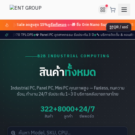
 Flash Sale ลดสูงสุด 15%
ดูดีลทั้งหมด
•
🎁 ซื้อ Orin Nano Super Devkit แถม SSD
QR / แชร์
r มาแล้ว — 2070 TFLOPS
◆
💎 Panel PC อุตสาหกรรม รับประกัน 3 ปี
◆
🔧 บริการติดตั้ง & คอนฟ
B2B INDUSTRIAL COMPUTING
สินค้า
ทั้งหมด
Industrial PC, Panel PC, Mini PC คุณภาพสูง — Fanless, ทนความ
ร้อน, ทำงาน 24/7 รับประกัน 1–3 ปี บริการหลังขายภาษาไทย
322+
8000+
24/7
สินค้า
ลูกค้า
ซัพพอร์ต