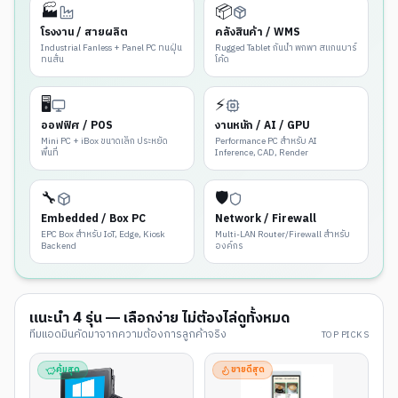
🏭
📦
โรงงาน / สายผลิต
คลังสินค้า / WMS
Industrial Fanless + Panel PC ทนฝุ่น
Rugged Tablet กันน้ำ พกพา สแกนบาร์
ทนสั่น
โค้ด
🖥️
⚡
ออฟฟิศ / POS
งานหนัก / AI / GPU
Mini PC + iBox ขนาดเล็ก ประหยัด
Performance PC สำหรับ AI
พื้นที่
Inference, CAD, Render
🔧
🛡️
Embedded / Box PC
Network / Firewall
EPC Box สำหรับ IoT, Edge, Kiosk
Multi-LAN Router/Firewall สำหรับ
Backend
องค์กร
แนะนำ
4
รุ่น — เลือกง่าย ไม่ต้องไล่ดูทั้งหมด
ทีมแอดมินคัดมาจากความต้องการลูกค้าจริง
TOP PICKS
คุ้มสุด
ขายดีสุด