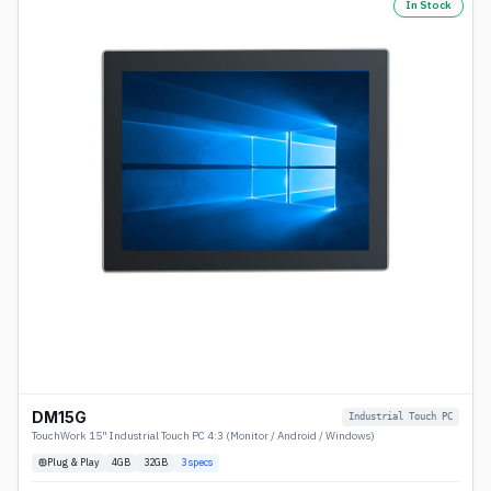
In Stock
DM15G
Industrial Touch PC
TouchWork 15" Industrial Touch PC 4:3 (Monitor / Android / Windows)
Plug & Play
4
GB
32GB
3
specs