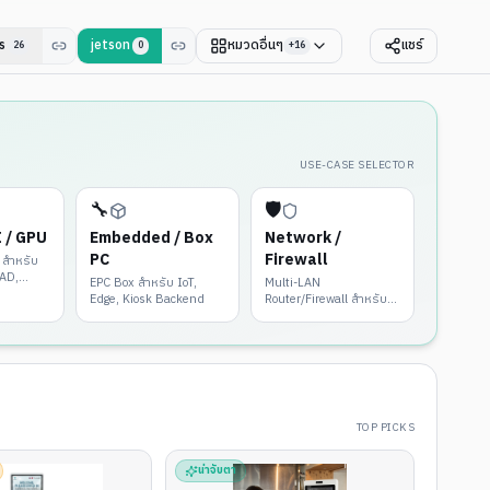
s
jetson
หมวดอื่นๆ
แชร์
26
0
+
16
USE-CASE SELECTOR
🔧
🛡️
I / GPU
Embedded / Box
Network /
PC
Firewall
 สำหรับ
CAD,
EPC Box สำหรับ IoT,
Multi-LAN
Edge, Kiosk Backend
Router/Firewall สำหรับ
องค์กร
TOP PICKS
น่าจับตา