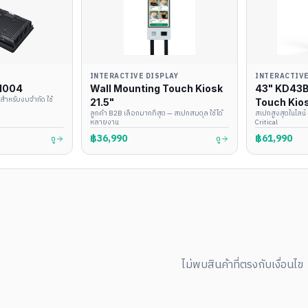
INTERACTIVE DISPLAY
INTERACTIVE
K1004
Wall Mounting Touch Kiosk
43" KD43B
ะสำหรับงบจำกัด ใช้
21.5"
Touch Kios
ลูกค้า B2B เลือกมากที่สุด — สเปกสมดุล ใช้ได้
สเปกสูงสุดในไลน์
Windows /
หลายงาน
Critical
฿36,990
฿61,990
ดู
ดู
ไม่พบสินค้าที่ตรงกับเงื่อนไข