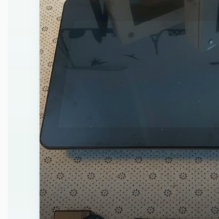
Embedded PC
AI Edge Computing
Embedded Box PC
AIO Desktop
Panel PC
Rugged Tablet
rugged-tablet
Rugged Notebook
Rugged Handheld
Smart Display