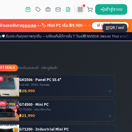
เข้าสู่ระบบ
ิเศษ
จองเลย
•
🏷️ Mini PC เริ่ม ฿9,900 — สเปกอุตสาหกรรม
เลือกรุ่น
•
🚚 
🛒 ดูโปรทั้งหมด
QR / แชร์
าองค์กร
◆
🛡️ รับประกันคุณภาพทุกชิ้น — เปลี่ยนคืนได้ภายใน 7 วัน
◆
🆕 NVIDIA Jetson Thor
โปรร้อนกลางปี · คลิกดูสินค้า
OT DEALS
ดี
GK1506 · Panel PC 15.6"
Full HD · IP65 · Fanless
฿28,990
12%
GT4500 · Mini PC
i3-7100U · แถม Win Pro
฿21,990
GT1200 · Industrial Mini PC