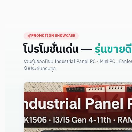
Industrial Box PC
industrial-pc
โมดูล Jetson
ชุดพัฒนา Developer Kit
บอร์ดพื้นฐาน Carrier Board
PROMOTION SHOWCASE
คอมพิวเตอร์อุตสาหกรรม (IPC)
โปรโมชั่นเด่น —
รุ่นขายด
ระบบพัฒนา AI
รวมรุ่นยอดนิยม Industrial Panel PC · Mini PC · Fanl
คอมพิวเตอร์อุตสาหกรรมไต้หวัน
รับประกันครบชุด
เครื่อง AI สำเร็จรูป
คอมพิวเตอร์อุตสาหกรรม IPC
Interactive Touch Display
Floor-Stand Kiosk
Industrial PC
Industrial Panel PC
Mini PC Firewall