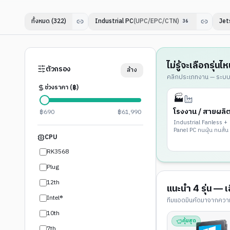
ทั้งหมด (
322
)
Industrial PC
(UPC/EPC/CTN)
Jet
36
ไม่รู้จะเลือกรุ
ตัวกรอง
ล้าง
คลิกประเภทงาน — ระบบจะ
ช่วงราคา (฿)
🏭
โรงงาน / สายผลิ
฿
690
฿
61,990
Industrial Fanless +
Panel PC ทนฝุ่น ทนสั่น
CPU
RK3568
Plug
12th
แนะนำ
4
รุ่น — เ
Intel®
ทีมแอดมินคัดมาจากความ
10th
คุ้มสุด
7th