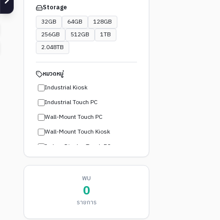
Storage
32GB
64GB
128GB
256GB
512GB
1TB
2.048TB
หมวดหมู่
Industrial Kiosk
Industrial Touch PC
Wall-Mount Touch PC
Wall-Mount Touch Kiosk
Indoor Display Touch PC
Industrial PC (Modular LEGO MODE™)
Touch Panel PC
พบ
0
Box PC
รายการ
Mini PC