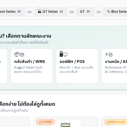
son Series
🏭
GT Series
GT
🔧
iBox Serie
60
52
35
่นไหน? เลือกตามลักษณะงาน
กรองสินค้าที่เหมาะสมให้อัตโนมัติ
📦
🖥️
⚡
ต
คลังสินค้า / WMS
ออฟฟิศ / POS
งานหนัก / A
Rugged Tablet กันน้ำ
Mini PC + iBox ขนาดเล็ก
Performance PC
พกพา สแกนบาร์โค้ด
ประหยัดพื้นที่
AI Inference, 
Render
ลือกง่าย ไม่ต้องไล่ดูทั้งหมด
ต้องการลูกค้าจริง
ขายดีสุด
สเปกแรงสุด