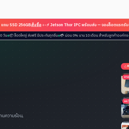
SSD 256GB
สั่งซื้อ
•
⚡ Jetson Thor IPC พร้อมส่ง — จองล็อตแรกรับส่วนลดพ
มด 15-30 วัน
◆
📦 ล็อตใหญ่ ส่งฟรี มีประกันทุกชิ้น
◆
💳 ผ่อน 0% นาน 10 เดือน สำหรับลูกค้
H
ขาย
ลด 
 ทนความร้อน,