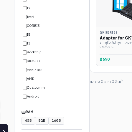
I7
Intel
COREI5
GK SERIES
I5
Adapter for G
ราคาเริ่มต้นต่ำสุด — เหมา
I3
งานพื้นฐาน
Rockchip
฿690
RK3588
MediaTek
AMD
แสดง
0
จาก
0
สินค้า
Qualcomm
Android
RAM
4
GB
8
GB
16
GB