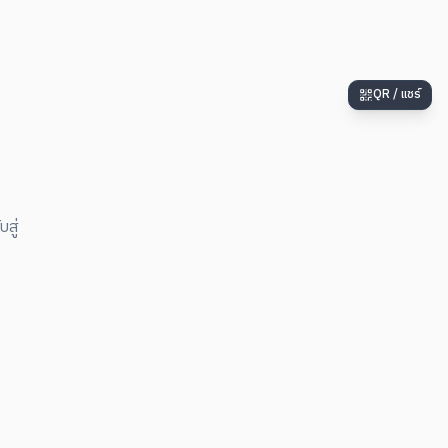
QR / แชร์
สู่