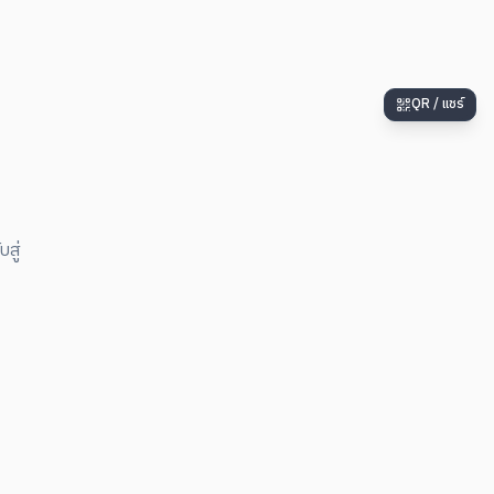
QR / แชร์
สู่