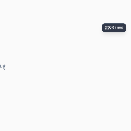
QR / แชร์
สู่