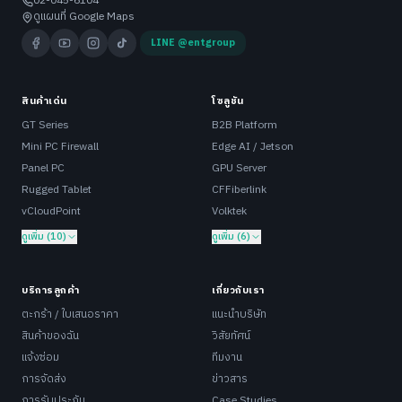
02-045-6104
ดูแผนที่ Google Maps
LINE @entgroup
สินค้าเด่น
โซลูชัน
GT Series
B2B Platform
Mini PC Firewall
Edge AI / Jetson
Panel PC
GPU Server
Rugged Tablet
CFFiberlink
vCloudPoint
Volktek
ดูเพิ่ม (10)
ดูเพิ่ม (6)
บริการลูกค้า
เกี่ยวกับเรา
ตะกร้า / ใบเสนอราคา
แนะนำบริษัท
สินค้าของฉัน
วิสัยทัศน์
แจ้งซ่อม
ทีมงาน
การจัดส่ง
ข่าวสาร
การรับประกัน
Case Studies