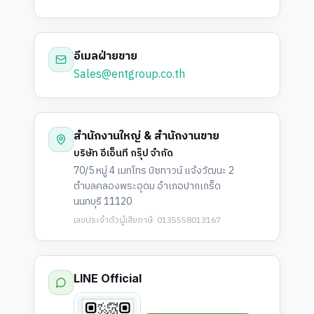
อีเมลฝ่ายขาย
Sales@entgroup.co.th
สำนักงานใหญ่ & สำนักงานขาย
บริษัท อีเอ็นที กรุ๊ป จำกัด
70/5 หมู่ 4 เมทโทร บิซทาวน์ แจ้งวัฒนะ 2
ตำบลคลองพระอุดม อำเภอปากเกร็ด
นนทบุรี 11120
เลขประจำตัวผู้เสียภาษี: 0135558013167
LINE Official