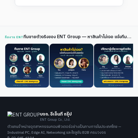
ทีมขายตัวจริงของ ENT Group — หาสินค้าไม่เจอ แจ้งทีมแอดมินได้เลย
ทีมงาน ENT
บจก. อีเอ็นที กรุ๊ป
ENT Group Co., Ltd.
ตัวแทนจำหน่ายอุตสาหกรรมคอมพิวเตอร์อย่างเป็นทางการในประเทศไทย —
Industrial PC, Edge AI, Networking และโซลูชัน B2B ครบวงจร