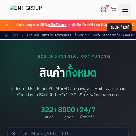
 Flash Sale ลดสูงสุด 15%
ดูดีลทั้งหมด
•
🎁 ซื้อ Orin Nano Super Devkit แถม SSD
QR / แชร์
r มาแล้ว — 2070 TFLOPS
◆
💎 Panel PC อุตสาหกรรม รับประกัน 3 ปี
◆
🔧 บริการติดตั้ง & คอนฟ
B2B INDUSTRIAL COMPUTING
สินค้า
ทั้งหมด
Industrial PC, Panel PC, Mini PC คุณภาพสูง — Fanless, ทนความ
ร้อน, ทำงาน 24/7 รับประกัน 1–3 ปี บริการหลังขายภาษาไทย
322+
8000+
24/7
สินค้า
ลูกค้า
ซัพพอร์ต