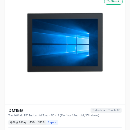
In Stock
DM15G
Industrial Touch PC
TouchWork 15" Industrial Touch PC 4:3 (Monitor / Android / Windows)
Plug & Play
4
GB
32GB
3
specs