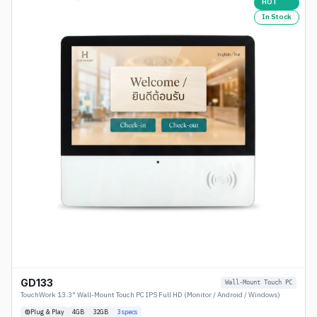
HOT
In Stock
GD133
Wall-Mount Touch PC
TouchWork 13.3" Wall-Mount Touch PC IPS Full HD (Monitor / Android / Windows)
Plug & Play
4
GB
32GB
3
specs