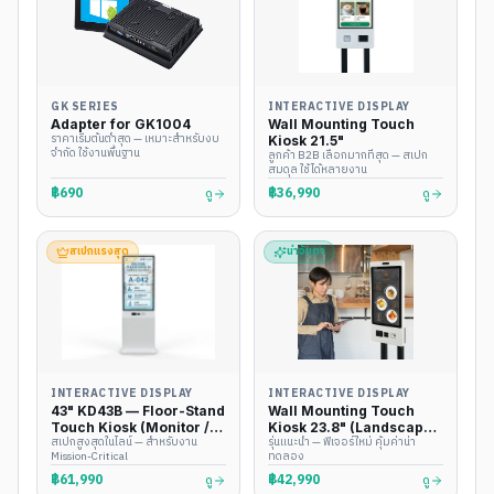
GK SERIES
INTERACTIVE DISPLAY
Adapter for GK1004
Wall Mounting Touch
ราคาเริ่มต้นต่ำสุด — เหมาะสำหรับงบ
Kiosk 21.5"
จำกัด ใช้งานพื้นฐาน
ลูกค้า B2B เลือกมากที่สุด — สเปก
สมดุล ใช้ได้หลายงาน
฿690
฿36,990
ดู
ดู
สเปกแรงสุด
น่าจับตา
INTERACTIVE DISPLAY
INTERACTIVE DISPLAY
43" KD43B — Floor-Stand
Wall Mounting Touch
Touch Kiosk (Monitor /
Kiosk 23.8" (Landscape
สเปกสูงสุดในไลน์ — สำหรับงาน
รุ่นแนะนำ — ฟีเจอร์ใหม่ คุ้มค่าน่า
Windows / Android)
16:9)
Mission-Critical
ทดลอง
฿61,990
฿42,990
ดู
ดู