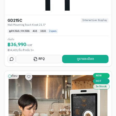
GD215C
Interactive Display
Wall Mounting Touch Kiosk 21.5"
RK3568 / RK3588
4
GB
32GB
2
specs
เริ่มต้น
฿
36,990
+VAT
฿
34,401
/ชิ้น สำหรับ 5+
RFQ
ดูรายละเอียด
NEW
เทียบ
HOT
In Stock