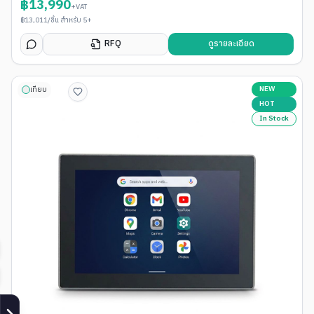
฿
13,990
+VAT
฿
13,011
/ชิ้น สำหรับ 5+
RFQ
ดูรายละเอียด
NEW
เทียบ
HOT
In Stock