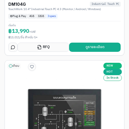
DM104G
Industrial Touch PC
TouchWork 10.4" Industrial Touch PC 4:3 (Monitor / Android / Windows)
Plug & Play
4
GB
32GB
3
specs
เริ่มต้น
฿
13,990
+VAT
฿
13,011
/ชิ้น สำหรับ 5+
RFQ
ดูรายละเอียด
NEW
เทียบ
HOT
In Stock