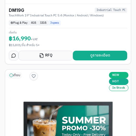
DM19G
Industrial Touch PC
TouchWork 19" Industrial Touch PC 5:4 (Monitor / Android / Windows)
Plug & Play
4
GB
32GB
3
specs
เริ่มต้น
฿
16,990
+VAT
฿
15,801
/ชิ้น สำหรับ 5+
RFQ
ดูรายละเอียด
NEW
เทียบ
HOT
In Stock