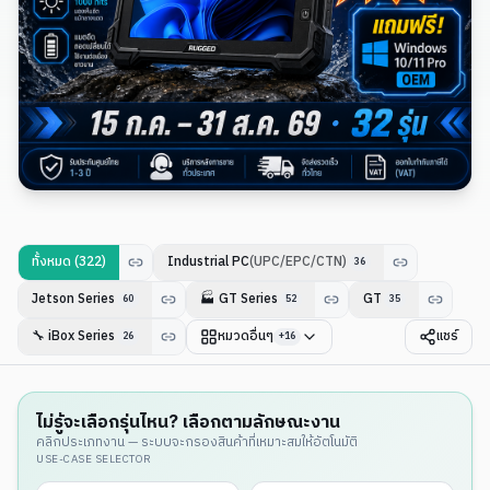
ทั้งหมด (
322
)
Industrial PC
(UPC/EPC/CTN)
36
Jetson Series
🏭
GT Series
GT
60
52
35
🔧
iBox Series
หมวดอื่นๆ
แชร์
26
+
16
ไม่รู้จะเลือกรุ่นไหน? เลือกตามลักษณะงาน
คลิกประเภทงาน — ระบบจะกรองสินค้าที่เหมาะสมให้อัตโนมัติ
USE-CASE SELECTOR