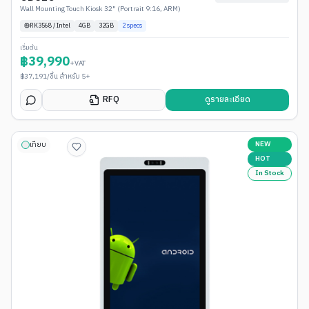
Wall Mounting Touch Kiosk 32" (Portrait 9:16, ARM)
RK3568 / Intel
4
GB
32GB
2
specs
เริ่มต้น
฿
39,990
+VAT
฿
37,191
/ชิ้น สำหรับ 5+
RFQ
ดูรายละเอียด
NEW
เทียบ
HOT
In Stock