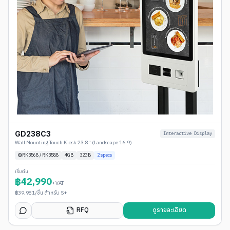
GD238C3
Interactive Display
Wall Mounting Touch Kiosk 23.8" (Landscape 16:9)
RK3568 / RK3588
4
GB
32GB
2
specs
เริ่มต้น
฿
42,990
+VAT
฿
39,981
/ชิ้น สำหรับ 5+
RFQ
ดูรายละเอียด