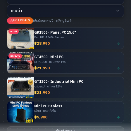
แนะนำ
โปรร้อนกลางปี · คลิกดูสินค้า
HOT DEALS
ขายดี
GK1506 · Panel PC 15.6"
Full HD · IP65 · Fanless
฿28,990
ลด 12%
GT4500 · Mini PC
i3-7100U · แถม Win Pro
฿21,990
GT1200 · Industrial Mini PC
ปรับสเปกได้ · ลด 12%
฿21,990
Mini PC Fanless
เงียบ · ประหยัดไฟ
฿9,900