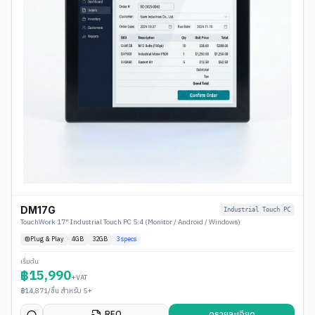
DM17G
Industrial Touch PC
TouchWork 17" Industrial Touch PC 5:4 (Monitor / Android / Windows)
Plug & Play
4
GB
32GB
3
specs
เริ่มต้น
฿
15,990
+VAT
฿
14,871
/ชิ้น สำหรับ 5+
RFQ
ดูรายละเอียด