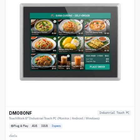
DM080NF
Industrial Touch PC
TouchWork 8" Industrial Touch PC (Monitor / Android / Windows)
Plug & Play
4
GB
32GB
3
specs
เริ่มต้น