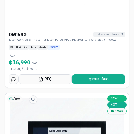
DM156G
Industrial Touch PC
TouchWork 15.6" Industrial Touch PC 16:9 Full HD (Monitor / Android / Windows)
Plug & Play
4
GB
32GB
3
specs
เริ่มต้น
฿
16,990
+VAT
฿
15,801
/ชิ้น สำหรับ 5+
RFQ
ดูรายละเอียด
NEW
เทียบ
HOT
In Stock