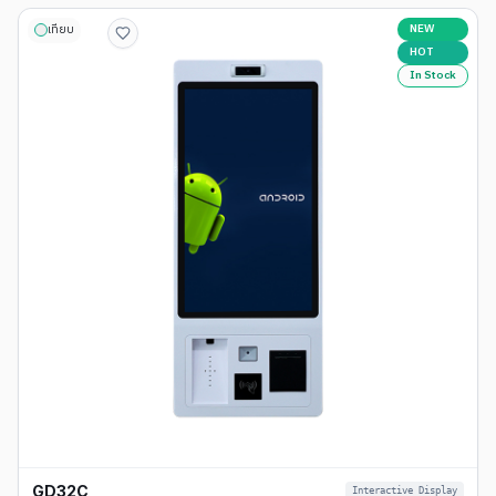
NEW
เทียบ
HOT
In Stock
GD32C
Interactive Display