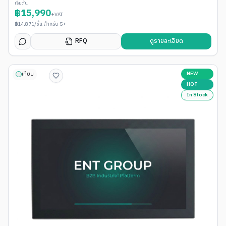
เริ่มต้น
฿
15,990
+VAT
฿
14,871
/ชิ้น สำหรับ 5+
RFQ
ดูรายละเอียด
NEW
เทียบ
HOT
In Stock