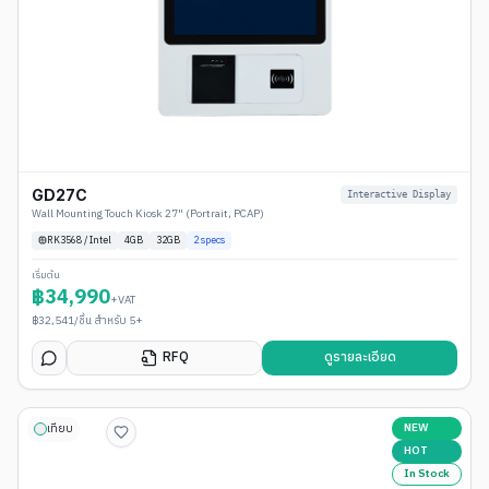
GD27C
Interactive Display
Wall Mounting Touch Kiosk 27" (Portrait, PCAP)
RK3568 / Intel
4
GB
32GB
2
specs
เริ่มต้น
฿
34,990
+VAT
฿
32,541
/ชิ้น สำหรับ 5+
RFQ
ดูรายละเอียด
NEW
เทียบ
HOT
In Stock