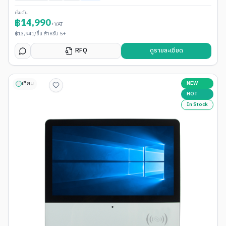
เริ่มต้น
฿
14,990
+VAT
฿
13,941
/ชิ้น สำหรับ 5+
RFQ
ดูรายละเอียด
NEW
เทียบ
HOT
In Stock