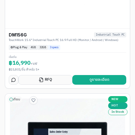
DM156G
Industrial Touch PC
TouchWork 15.6" Industrial Touch PC 16:9 Full HD (Monitor / Android / Windows)
Plug & Play
4
GB
32GB
3
specs
เริ่มต้น
฿
16,990
+VAT
฿
15,801
/ชิ้น สำหรับ 5+
RFQ
ดูรายละเอียด
NEW
เทียบ
HOT
In Stock