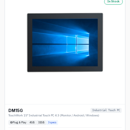
In Stock
DM15G
Industrial Touch PC
TouchWork 15" Industrial Touch PC 4:3 (Monitor / Android / Windows)
Plug & Play
4
GB
32GB
3
specs