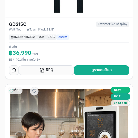
GD215C
Interactive Display
Wall Mounting Touch Kiosk 21.5"
RK3568 / RK3588
4
GB
32GB
2
specs
เริ่มต้น
฿
36,990
+VAT
฿
34,401
/ชิ้น สำหรับ 5+
RFQ
ดูรายละเอียด
NEW
เทียบ
HOT
In Stock