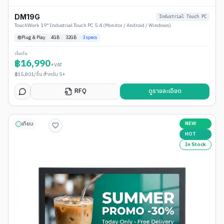
DM19G
Industrial Touch PC
TouchWork 19" Industrial Touch PC 5:4 (Monitor / Android / Windows)
Plug & Play
4
GB
32GB
3
specs
เริ่มต้น
฿
16,990
+VAT
฿
15,801
/ชิ้น สำหรับ 5+
RFQ
ดูรายละเอียด
NEW
เทียบ
HOT
In Stock