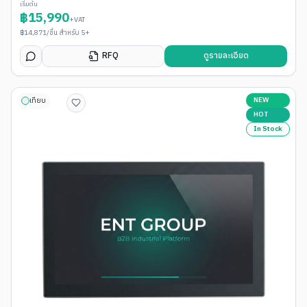
เริ่มต้น
฿
15,990
+VAT
฿
14,871
/ชิ้น สำหรับ 5+
RFQ
ดูรายละเอียด
NEW
เทียบ
HOT
In Stock