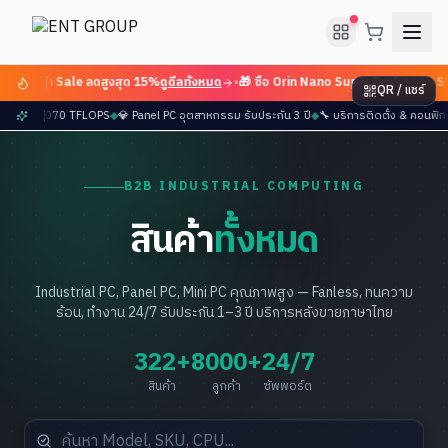
 Flash Sale ลดสูงสุด 15%
ดูดีลทั้งหมด
•
🎁 ซื้อ Orin Nano Super Devkit แถม SS
QR / แชร์
r มาแล้ว — 2070 TFLOPS
◆
💎 Panel PC อุตสาหกรรม รับประกัน 3 ปี
◆
🔧 บริการติดตั้ง & คอนฟ
B2B INDUSTRIAL COMPUTING
สินค้า
ทั้งหมด
Industrial PC, Panel PC, Mini PC คุณภาพสูง — Fanless, ทนความ
ร้อน, ทำงาน 24/7 รับประกัน 1–3 ปี บริการหลังขายภาษาไทย
322+
8000+
24/7
สินค้า
ลูกค้า
ซัพพอร์ต