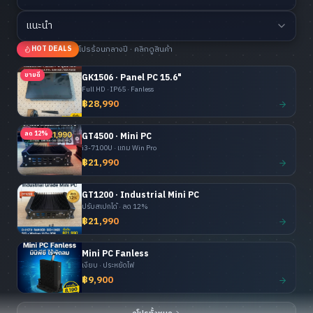
แนะนำ
โปรร้อนกลางปี · คลิกดูสินค้า
HOT DEALS
ขายดี
GK1506 · Panel PC 15.6"
Full HD · IP65 · Fanless
฿28,990
ลด 12%
GT4500 · Mini PC
i3-7100U · แถม Win Pro
฿21,990
GT1200 · Industrial Mini PC
ปรับสเปกได้ · ลด 12%
฿21,990
Mini PC Fanless
เงียบ · ประหยัดไฟ
฿9,900