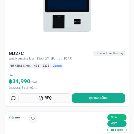
GD27C
Interactive Display
Wall Mounting Touch Kiosk 27" (Portrait, PCAP)
RK3568 / Intel
4
GB
32GB
2
specs
เริ่มต้น
฿
34,990
+VAT
฿
32,541
/ชิ้น สำหรับ 5+
RFQ
ดูรายละเอียด
NEW
เทียบ
HOT
In Stock