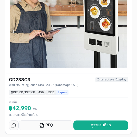
GD238C3
Interactive Display
Wall Mounting Touch Kiosk 23.8" (Landscape 16:9)
RK3568 / RK3588
4
GB
32GB
2
specs
เริ่มต้น
฿
42,990
+VAT
฿
39,981
/ชิ้น สำหรับ 5+
RFQ
ดูรายละเอียด