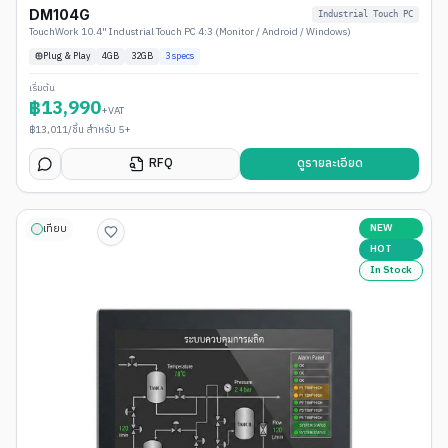
DM104G
Industrial Touch PC
TouchWork 10.4" Industrial Touch PC 4:3 (Monitor / Android / Windows)
Plug & Play
4
GB
32GB
3
specs
เริ่มต้น
฿
13,990
+VAT
฿
13,011
/ชิ้น สำหรับ 5+
RFQ
ดูรายละเอียด
NEW
เทียบ
HOT
In Stock