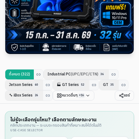
ทั้งหมด (
322
)
Industrial PC
(UPC/EPC/CTN)
36
Jetson Series
🏭
GT Series
GT
60
52
35
🔧
iBox Series
หมวดอื่นๆ
แชร์
26
+
16
ไม่รู้จะเลือกรุ่นไหน? เลือกตามลักษณะงาน
คลิกประเภทงาน — ระบบจะกรองสินค้าที่เหมาะสมให้อัตโนมัติ
USE-CASE SELECTOR