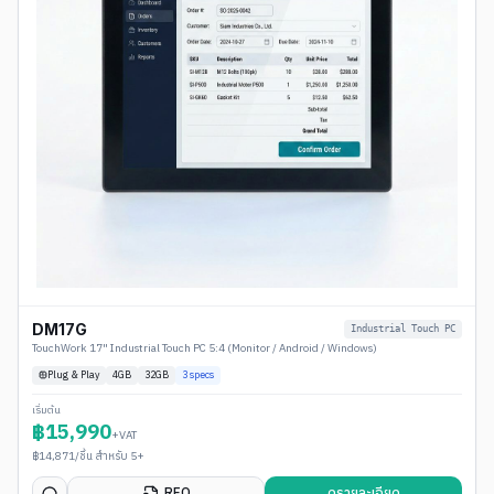
DM17G
Industrial Touch PC
TouchWork 17" Industrial Touch PC 5:4 (Monitor / Android / Windows)
Plug & Play
4
GB
32GB
3
specs
เริ่มต้น
฿
15,990
+VAT
฿
14,871
/ชิ้น สำหรับ 5+
RFQ
ดูรายละเอียด