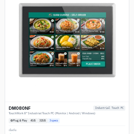
DM080NF
Industrial Touch PC
TouchWork 8" Industrial Touch PC (Monitor / Android / Windows)
Plug & Play
4
GB
32GB
3
specs
เริ่มต้น