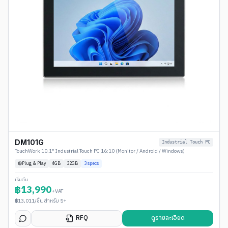
DM101G
Industrial Touch PC
TouchWork 10.1" Industrial Touch PC 16:10 (Monitor / Android / Windows)
Plug & Play
4
GB
32GB
3
specs
เริ่มต้น
฿
13,990
+VAT
฿
13,011
/ชิ้น สำหรับ 5+
RFQ
ดูรายละเอียด