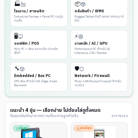
🏭
📦
โรงงาน / สายผลิต
คลังสินค้า / WMS
Industrial Fanless + Panel PC ทนฝุ่น
Rugged Tablet กันน้ำ พกพา สแกนบาร์
ทนสั่น
โค้ด
🖥️
⚡
ออฟฟิศ / POS
งานหนัก / AI / GPU
Mini PC + iBox ขนาดเล็ก ประหยัด
Performance PC สำหรับ AI
พื้นที่
Inference, CAD, Render
🔧
🛡️
Embedded / Box PC
Network / Firewall
EPC Box สำหรับ IoT, Edge, Kiosk
Multi-LAN Router/Firewall สำหรับ
Backend
องค์กร
แนะนำ
4
รุ่น — เลือกง่าย ไม่ต้องไล่ดูทั้งหมด
ทีมแอดมินคัดมาจากความต้องการลูกค้าจริง
TOP PICKS
คุ้มสุด
ขายดีสุด