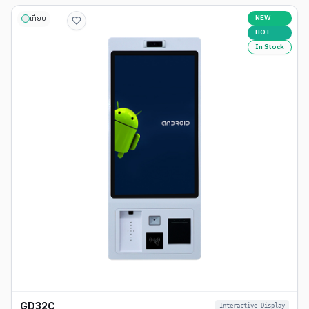
NEW
เทียบ
HOT
In Stock
GD32C
Interactive Display