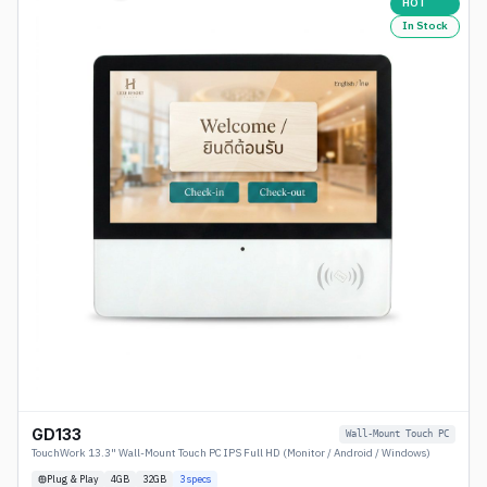
HOT
In Stock
GD133
Wall-Mount Touch PC
TouchWork 13.3" Wall-Mount Touch PC IPS Full HD (Monitor / Android / Windows)
Plug & Play
4
GB
32GB
3
specs