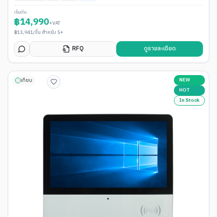
เริ่มต้น
฿
14,990
+VAT
฿
13,941
/ชิ้น สำหรับ 5+
RFQ
ดูรายละเอียด
NEW
เทียบ
HOT
In Stock