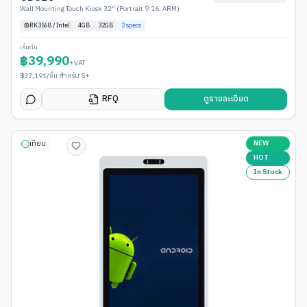
Wall Mounting Touch Kiosk 32" (Portrait 9:16, ARM)
RK3568 / Intel
4
GB
32GB
2
specs
เริ่มต้น
฿
39,990
+VAT
฿
37,191
/ชิ้น สำหรับ 5+
RFQ
ดูรายละเอียด
NEW
เทียบ
HOT
In Stock