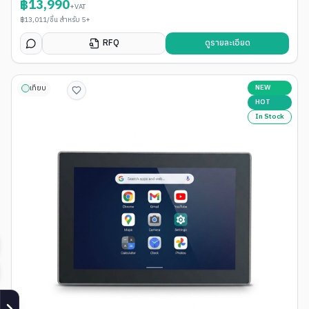
฿
13,990
+VAT
฿
13,011
/ชิ้น สำหรับ 5+
RFQ
ดูรายละเอียด
NEW
เทียบ
HOT
In Stock