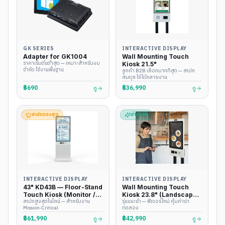
GK SERIES
INTERACTIVE DISPLAY
Adapter for GK1004
Wall Mounting Touch
ราคาเริ่มต้นต่ำสุด — เหมาะสำหรับงบ
Kiosk 21.5"
จำกัด ใช้งานพื้นฐาน
ลูกค้า B2B เลือกมากที่สุด — สเปก
สมดุล ใช้ได้หลายงาน
฿690
฿36,990
ดู
ดู
สเปกแรงสุด
น่าจับตา
INTERACTIVE DISPLAY
INTERACTIVE DISPLAY
43" KD43B — Floor-Stand
Wall Mounting Touch
Touch Kiosk (Monitor /
Kiosk 23.8" (Landscape
สเปกสูงสุดในไลน์ — สำหรับงาน
รุ่นแนะนำ — ฟีเจอร์ใหม่ คุ้มค่าน่า
Windows / Android)
16:9)
Mission-Critical
ทดลอง
฿61,990
฿42,990
ดู
ดู