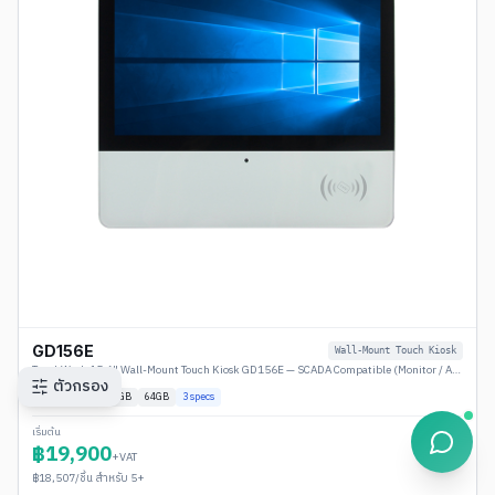
GD156E
Wall-Mount Touch Kiosk
TouchWork 15.6" Wall-Mount Touch Kiosk GD156E — SCADA Compatible (Monitor / Android / Windows)
ตัวกรอง
Plug & Play
4
GB
64GB
3
specs
เริ่มต้น
฿
19,900
+VAT
฿
18,507
/ชิ้น สำหรับ 5+